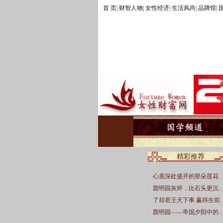
首 页
|
财智人物
|
女性经济
|
生活风尚
|
品牌馆
|
国
精彩推荐
·
心底深处盛开的那朵莲花
·
圆明园灰烬，比石头更沉
·
了却君王天下事 赢得生前
·
圆明园——帝国夕阳中的