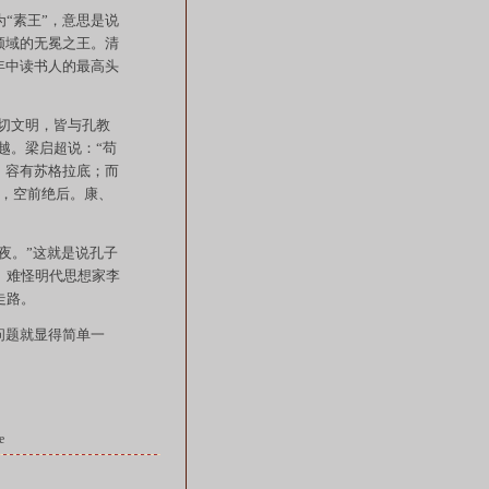
“素王”，意思是说
领域的无冕之王。清
年中读书人的最高头
切文明，皆与孔教
越。梁启超说：“苟
，容有苏格拉底；而
物，空前绝后。康、
夜。”这就是说孔子
。难怪明代思想家李
走路。
问题就显得简单一
e