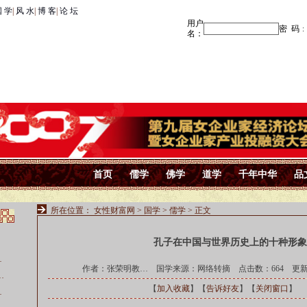
 学
|
风 水
|
博 客
|
论 坛
首页
儒学
佛学
道学
千年中华
品
所在位置：
女性财富网
>
国学
>
儒学
> 正文
孔子在中国与世界历史上的十种形象
…
作者：张荣明教… 国学来源：网络转摘 点击数：
664 更新
…
【
加入收藏
】【
告诉好友
】【
关闭窗口
】
…