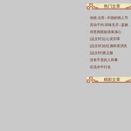
热门文章
·
传统:元宵--中国的情人节
·
灵动于内 回味无尽--蓝丽
·
诗意画面如清泉涤心
·
[品文轩]让心灵归零
·
[品文轩]在红酒杯里消失
·
[品文轩]夜之眼
·
没有不变的人和事
·
在流水中行走
精彩文章