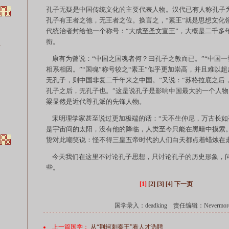
孔子无疑是中国传统文化的主要代表人物。汉代已有人称孔子为
孔子有王者之德，无王者之位。换言之，“素王”就是思想文化
代统治者封给他一个称号：“大成至圣文宣王”，大概是二千多
衔。
…
康有为曾说：“中国之国魂者何？曰孔子之教而已。”“中国一
相系相因。”“国魂”称号较之“素王”似乎更加崇高，并且难以超
无孔子，则中国非复二千年来之中国。”又说：“苏格拉底之后
孔子之后，无孔子也。”这是说孔子是影响中国最大的一个人
梁显然是近代尊孔派的先锋人物。
宋明理学家甚至说过更加极端的话：“天不生仲尼，万古长如
是宇宙间的太阳，没有他的降临，人类至今只能在黑暗中摸索
贽对此嘲笑说：怪不得三皇五帝时代的人们白天都点着蜡烛在
今天我们在这里不讨论孔子思想，只讨论孔子的历史形象，
些。
[1]
[2]
[3]
[4]
下一页
国学录入：deadking 责任编辑：Nevermor
上一篇国学：
从“荆轲刺秦王”看人才选聘