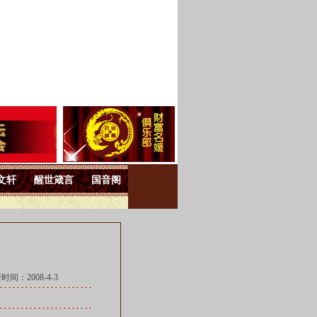
文轩
醒世箴言
国音阁
时间：2008-4-3