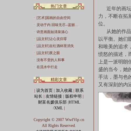
热门文章
近年的画坛，
力，不断在拓
·
[艺术]国画的自由空间
位。
·
灵动于内 回味无尽--蓝丽…
从她的作品我
·
诗意画面如清泉涤心
以平衡。她们
·
[品文轩]让心灵归零
·
[品文轩]在红酒杯里消失
和唯美的追求
·
[品文轩]夜之眼
愤怒的描述，
·
没有不变的人和事
上是一派明朗
·
在流水中行走
盛的当今，她
手法，墨与色
精彩文章
又有深刻的内
|
设为首页
|
加入收藏
|
联系
站长
|
友情链接
|
版权申明
|
财富名媛俱乐部
|
HTML
/
XML
|
Copyright © 2007 WwfVip.cn
All Rights Reserved.