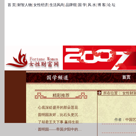
首 页
|
财智人物
|
女性经济
|
生活风尚
|
品牌馆
|
国 学
|
风 水
|
博 客
|
论 坛
首页
所在位置：
女性财
精彩推荐
·
心底深处盛开的那朵莲花
·
圆明园灰烬，比石头更沉…
作者：
中国
·
了却君王天下事 赢得生前…
·
圆明园——帝国夕阳中的…