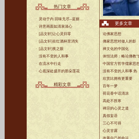
热门文章
·
灵动于内 回味无尽--蓝丽…
更多文章
·
诗意画面如清泉涤心
·
[品文轩]让心灵归零
论佛家思想
·
[品文轩]在红酒杯里消失
佛家思想对做人的影
·
[品文轩]夜之眼
禅文化的中国化
·
没有不变的人和事
体恒法师：略论佛教“
·
在流水中行走
中国官方哲学儒家思
·
心底深处盛开的那朵莲花
没有不变的人和事
热
欣赏比拥有更重要
精彩文章
百年一梦
荷花香中话清凉
高处不胜寒
禅宗的心灵之道
真假妄语
三心不可得
心灵甘露
改善自己的命运