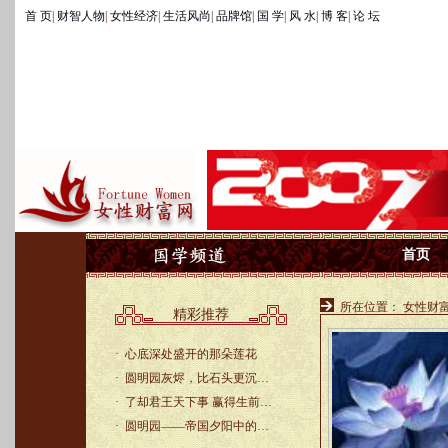
首 页
|
财智人物
|
女性经济
|
生活风尚
|
品牌馆
|
国 学
|
风 水
|
博 客
|
论 坛
首页
所在位置：
女性财
精彩推荐
·
心底深处盛开的那朵莲花
·
圆明园灰烬，比石头更沉…
·
了却君王天下事 赢得生前…
·
圆明园——帝国夕阳中的…