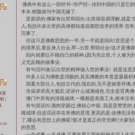
佛典中有这么一部经书<华严经>.传到中国的只是它的
本末.精髓就与中国无缘了.
…
里面讲的:佛家有出世和回向.出世很容易理解,就是:空
人,包括许多出世的高僧都知道或都想追求的境界.也
完事了.
但这只是佛教思想的一半,另一半就是回向!意思是
的境界后,要反身入社会,即--出世.帮助社会!这才是佛家
回向就要以不顾自己的精神,(因为先出世,个人修为到
义无反顾的做事业.
有句话叫做:以出世的精神做入世的事业! 就是这意思
许多人以为佛教是消极的,其实佛教的本意是最最积极
我看大部分人,包括古代的,现在的,无不是烧香拜佛,求
寺庙讲求高大魁宏,还讲什么戒酒戒色.完全是背离佛道!
联系
佛门中所有的清规戒律,一概都是表面工夫,根本没有
明
|
L
有句混话叫:酒肉穿肠过,佛祖心中留..我是蛮赞赏的
规戒律.但这话还存在有佛的意境.更高的是:连佛也没
了,哪会有思想上的佛呢?那才是真正的空无啊!!大家
p.cn
的意思.
一念成魔,一念成佛.只要有着忘我的精神去深入生活,