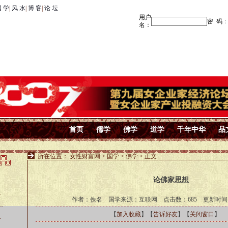
 学
|
风 水
|
博 客
|
论 坛
首页
儒学
佛学
道学
千年中华
品
所在位置：
女性财富网
>
国学
>
佛学
> 正文
论佛家思想
…
作者：佚名 国学来源：互联网 点击数：
685 更新时间：2
…
【
加入收藏
】【
告诉好友
】【
关闭窗口
】
…