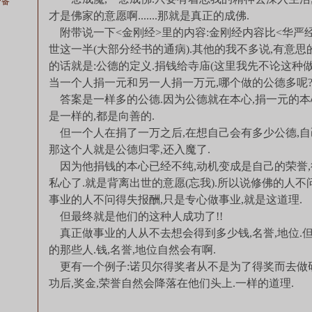
P备
才是佛家的意愿啊.......那就是真正的成佛.
附带说一下<金刚经>里的内容:金刚经内容比<华严经
世这一半(大部分经书的通病).其他的我不多说,有意思
的话就是:公德的定义.捐钱给寺庙(这里我先不论这种做
当一个人捐一元和另一人捐一万元,哪个做的公德多呢
答案是一样多的公德.因为公德就在本心,捐一元的本
是一样的,都是向善的.
但一个人在捐了一万之后,在想自己会有多少公德,自
那这个人就是公德归零,还入魔了.
因为他捐钱的本心已经不纯,动机变成是自己的荣誉,得
私心了.就是背离出世的意愿(忘我).所以说修佛的人不
事业的人不问得失报酬,只是专心做事业,就是这道理.
但最终就是他们的这种人成功了!!
真正做事业的人从不去想会得到多少钱,名誉,地位.
的那些人.钱,名誉,地位自然会有啊.
更有一个例子:诺贝尔得奖者从不是为了得奖而去做研
功后,奖金,荣誉自然会降落在他们头上.一样的道理.