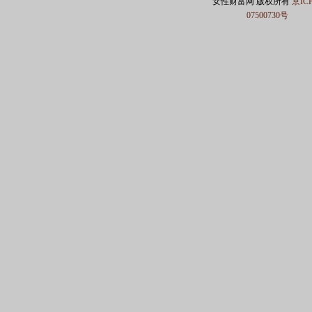
女性财富网 版权所有
京IC
07500730号