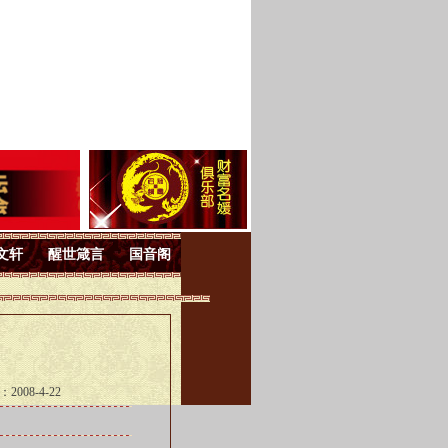
文轩
醒世箴言
国音阁
008-4-22