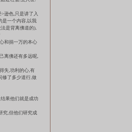
>逊色,只是讲了入
的是一个内容,以我
法是背离佛道的),
?
心和捐一万的本心
己离佛还有多远呢,
失,功利的心,有
问修了多少道行,做
但结果他们就是成功
究,但他们研究成