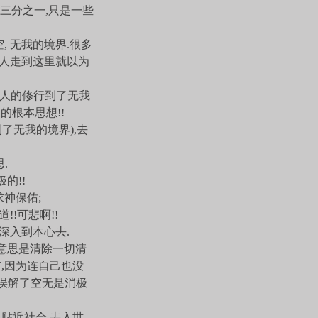
三分之一,只是一些
, 无我的境界.很多
有人走到这里就以为
个人的修行到了无我
的根本思想!!
了无我的境界),去
.
的!!
神保佑;
!可悲啊!!
深入到本心去.
.意思是清除一切清
有,因为连自己也没
别误解了空无是消极
贴近社会,去入世.