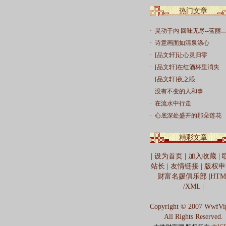
热门文章
·
灵动于内 回味无尽--蓝丽
·
诗意画面如清泉涤心
·
[品文轩]让心灵归零
·
[品文轩]在红酒杯里消失
·
[品文轩]夜之眼
·
没有不变的人和事
·
在流水中行走
·
心底深处盛开的那朵莲花
精彩文章
|
设为首页
|
加入收藏
|
站长
|
友情链接
|
版权申
财富名媛俱乐部
|
HTM
/
XML
|
Copyright © 2007 WwfVi
All Rights Reserved.