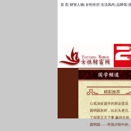
首 页
|
财智人物
|
女性经济
|
生活风尚
|
品牌馆
|
国
精彩推荐
·
心底深处盛开的那朵莲花
·
圆明园灰烬，比石头更沉
·
了却君王天下事 赢得生前
·
圆明园——帝国夕阳中的