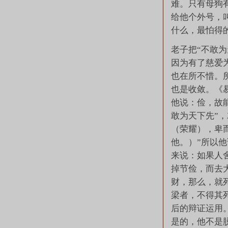
难。只有母狗
给他个外号，
什么，最怕得
老子把“不敢为
因为有了慈爱
也在所不惜。所
也是收敛。《易
他说：俭，故
敢为天下先”，
（荣耀），卑
他。）”所以
来说：如果人
掉节俭，而去
财，那么，就
梁者，不得其
后的辩证运用
是的，他不是