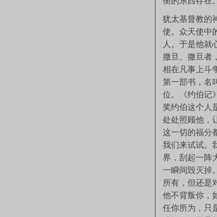
衡的东西存在
犹太基督教的
使。众天使中
人。于是他就
撒旦。撒旦者
相在凡事上斗
第一部书，名
位。《约伯记
奖约伯这个人
处处照顾他，
这一切的福分
我们来试试。
界，刮起一阵
一瞬间毁灭掉
所有，但还是
他不背叛你，
任你所为，只