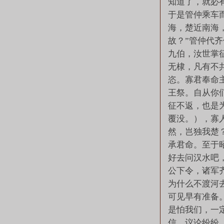
知道了，就必
于是管仲乘车
海，楚近南海
故？”管仲代齐
九伯，汝世掌
无棣，凡有不
恣。寡君奉命
王祭。自从你
征不返，也是
覆没。），寡
然，岂独我楚
承君命。至于
好去问汉水吧
公下令，诸军
为什么不渡河
可见早有准备
是怕我们，一
信，议论纷纷