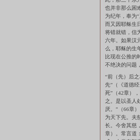
也并非那么困
为纪年，奉为
而又因耶稣生
将错就错，信
六年。如果汉
么，耶稣的生
比现在公推的时
不绝决的问题
“前（先）后
先”（《道德经
死”（42章）
之。是以圣人
厌。”（66章
为天下先。夫
长。今舍其慈
章）。常言道