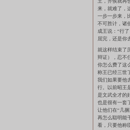
王，齐侯就再
来，就难了，
一步一步来，
不可胜计，诸
成王说：“行
屈完，还是你
就这样结束了
辩证），忍不
你怎么费了这
称王已经三世
我们如果要他
行。以前昭王
是文武全才的
也是很有一套
让他们在“几捆
再怎么聪明能
看，只要他称