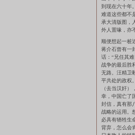
到现在六十年
难道这些都不
承大清版图，
外人置喙，亦
顺便想起一桩近
蒋介石曾有一
话：“兄任其
战争的最后胜
无路。汪精卫
平共处的政权
（去当汉奸）
幸，中国亡了
封信，真有那
战略的运用。
必具有牺牲生
背弃，怎么会