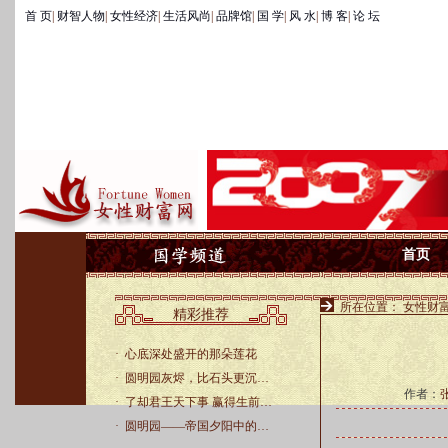
首 页
|
财智人物
|
女性经济
|
生活风尚
|
品牌馆
|
国 学
|
风 水
|
博 客
|
论 坛
首页
所在位置：
女性财
精彩推荐
·
心底深处盛开的那朵莲花
·
圆明园灰烬，比石头更沉…
作者：
·
了却君王天下事 赢得生前…
·
圆明园——帝国夕阳中的…