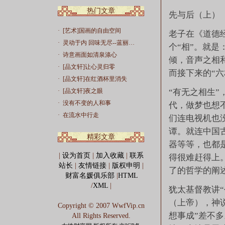
热门文章
先与后（上）
·
[艺术]国画的自由空间
老子在《道德
·
灵动于内 回味无尽--蓝丽…
个“相”。就
·
诗意画面如清泉涤心
倾，音声之相
·
[品文轩]让心灵归零
而接下来的“
·
[品文轩]在红酒杯里消失
·
[品文轩]夜之眼
“有无之相生
·
没有不变的人和事
代，做梦也想
·
在流水中行走
们连电视机也
谭。就连中国
精彩文章
器等等，也都
|
设为首页
|
加入收藏
|
联系
得很难赶得上。
站长
|
友情链接
|
版权申明
|
了的哲学的阐
财富名媛俱乐部
|
HTML
/
XML
|
犹太基督教讲
（上帝），神
Copyright © 2007 WwfVip.cn
想事成”差不多
All Rights Reserved.