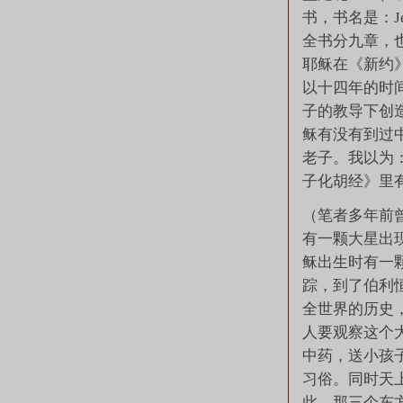
书，书名是：Jesus 
全书分九章，
耶稣在《新约
以十四年的时
子的教导下创
稣有没有到过
老子。我以为
子化胡经》里
（笔者多年前
有一颗大星出
稣出生时有一
踪，到了伯利
全世界的历史
人要观察这个
中药，送小孩
习俗。同时天
此，那三个东