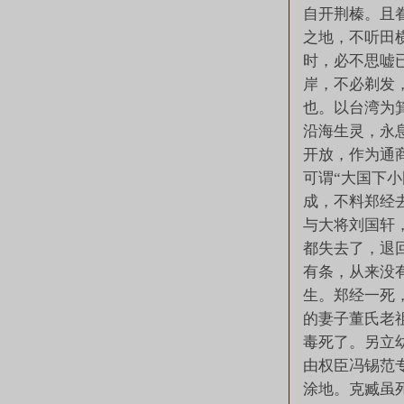
自开荆榛。且
之地，不听田
时，必不思嘘
岸，不必剃发
也。以台湾为
沿海生灵，永
开放，作为通
可谓“大国下小
成，不料郑经
与大将刘国轩
都失去了，退
有条，从来没
生。郑经一死
的妻子董氏老
毒死了。另立
由权臣冯锡范
涂地。克臧虽