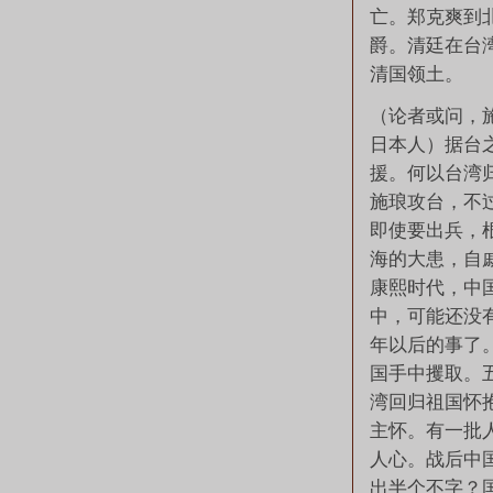
亡。郑克爽到
爵。清廷在台
清国领土。
（论者或问，
日本人）据台
援。何以台湾
施琅攻台，不
即使要出兵，
海的大患，自
康熙时代，中
中，可能还没
年以后的事了
国手中攫取。
湾回归祖国怀
主怀。有一批
人心。战后中
出半个不字？