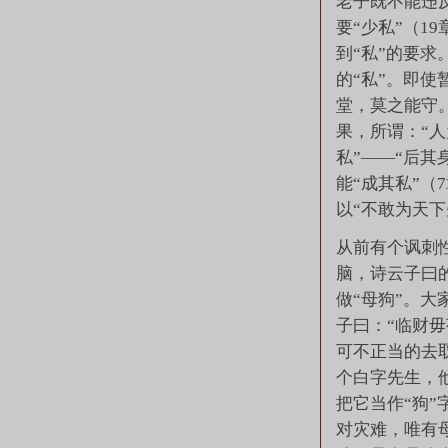
老子既不能违反
要“少私”（1
到“私”的要
的“私”。即
堂，莫之能守
果，所谓：“人
私”——“后
能“成其私”（
以“不敢为天下
从前有个讽刺
脑，诗云子曰
做“母狗”。
子曰：“临财
可不正当的去
个白字先生，他
把它当作“狗
对灾难，唯有