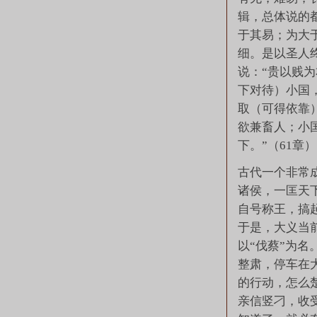
辑，总体说的
于其易；为大
细。是以圣人
说：“贵以贱为
下对待）小国
取（可得依靠
欲兼畜人；小
下。”（61章
古代一个非常
诸侯，一匡天下
自号称王，搞
于是，大义当
以“伐蔡”为名
整肃，停车在
的行动，怎么
亲信竖刁，收