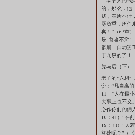
日本敌人的钱
的，那么，他
我，在所不计
辱负重，历任
矣！”（63章
是“善者不辩”
辟踊，自动罢
于九泉的了！
先与后（下）
老子的“六相
说：“凡自高的
11）“人在
大事上也不义。
必作你们的佣
10：41）“
19：30）“
益处呢？”（《马