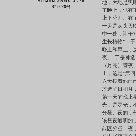
女性财富网 版权所有
京ICP备
地，大地是黑
07500730号
了晚上，也有了
上下分开。有
一天是从头天
中一处，让干
生长植物”，
晚上和早上，
夜。”于是神
（月亮）管夜
上，这是“第
六天按着他自
才造了日和月
第一天的晚上
光，是灵光，
分昼、夜的，分
该昼夜通明的
能区分昼、夜