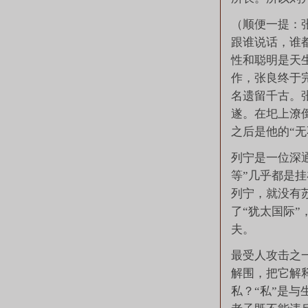
（顺便一提：
跟谁说话，谁
性和聪明是天
作，张良终于
名遗留千古。张
遂。在圯上潦
之后是他的“无
列宁是一位深通
等”几乎都是
列宁，就没有
了“犹太国际
夫。
最受人攻击之
解围，把它解
私？“私”是