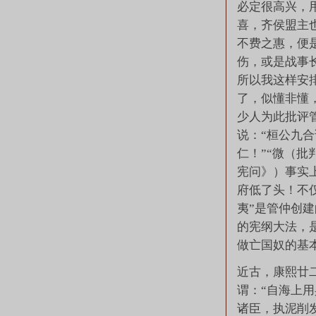
必定很高兴，
喜，齐侯盟主
不费之惠，便
伤，或是战事
所以我这样安
了，似懂非懂
少人为此批评
说：“桓公九
仁！”“微（批
宪问》）事实
府低了头！不
夷”是管仲创
的宪纲大法，
做亡国奴的基
近古，康熙廿
谓：“自海上
诸臣，执泥削