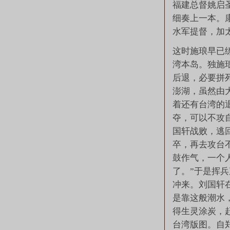
福建总督姚启
细奏上一本。
水军提督，加
这时施琅早已
湾本岛。独施
后退，必要拼
澎湖，虽然由
着还有台湾的
夺，可以不攻
国轩战败，逃
卒，再去攻台
鼓作气，一个
了。”于是挥
冲来。刘国轩
是靠这般潮水
得生灵涂炭，
台湾版图。自