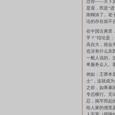
过你——天下莫
是退，而是“进
闹糊涂了。老
论的存在就不
在中国古典里
乎？”结论是
高自大，就会
也没有什么东
一般人说的。
卑服务众人。
例如：王莽本
士”，这就成
之前，如果暴
专恣横行。无
忍，揭竿而起
给人家的感觉
人不害（跟随