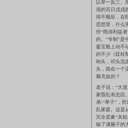
以举一反三。
现的百日戊戌
得不顺应，在
思想里，什么
些“既得利益
的。“专制”
銮宝殿上动不
的不少（廷杖
响头，叩头流
头，跪在一个
脑充血的？
老子说：“大
家昏乱有忠臣
弟-“孝子”，
乱家庭。这是
完全是象“灰姑
输了满脑子的