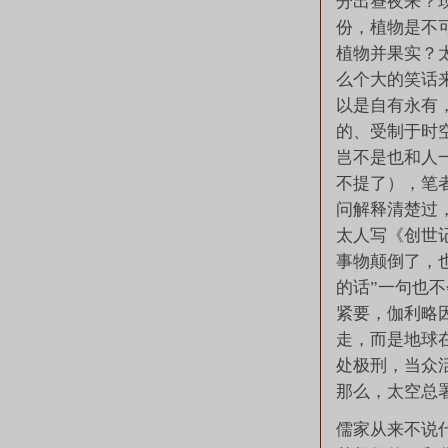
分出昼夜来？
份，植物是不
植物并果实？
么个大的笑话
以是自有永有
的、受制于时空
岂不是也和人
不提了），笔
问解释清楚过
太人写《创世
事物颠倒了，
的话”一句也
紧要，伽利略
走，而是地球
处极刑，当众
那么，太空总
儒家从来不说什