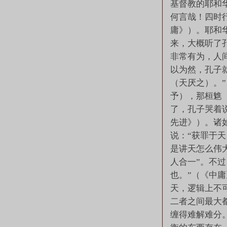
基督教的耶和
何言哉！四时
庸》）。耶和
来，大概听了
非常有为，人
以为然，孔子
（天厌之）。”
予），那桓魋（
了，孔子哭着
先进》）。诸
说：“获罪于天
是讲天怎么伟
人合一”。不
也。”（《中
天，逻辑上不
二者之间最大
缠得难解难分