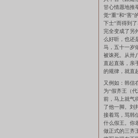
甘心情愿地推
觉“重”和“害
下士”而得到
完全变成了另
么好听，也还
马，五十一岁
被诛死。从卅
直起直落，亲
的规律，就直
又例如：韩信
为“假齐王（
前，马上就气
了他一脚。刘
接着骂，骂韩
什么假王。你
做正式的三齐