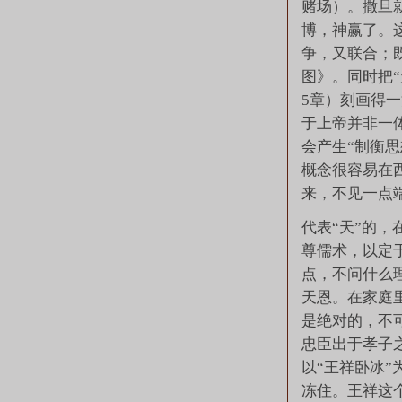
赌场）。撒旦
博，神赢了。
争，又联合；
图》。同时把
5章）刻画得
于上帝并非一
会产生“制衡思
概念很容易在
来，不见一点
代表“天”的
尊儒术，以定
点，不问什么
天恩。在家庭
是绝对的，不
忠臣出于孝子
以“王祥卧冰
冻住。王祥这