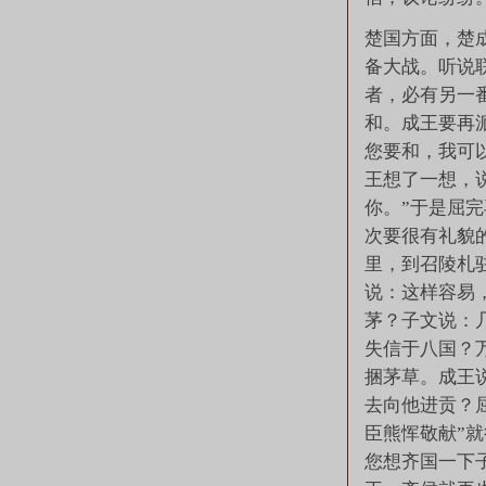
楚国方面，楚
备大战。听说
者，必有另一
和。成王要再
您要和，我可
王想了一想，
你。”于是屈
次要很有礼貌
里，到召陵札
说：这样容易
茅？子文说：
失信于八国？
捆茅草。成王
去向他进贡？
臣熊恽敬献”
您想齐国一下