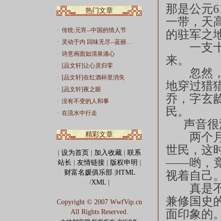
那是公元6
热门文章
一带，天
·
传统:元宵--中国的情人节
的驻军之
·
灵动于内 回味无尽--蓝丽…
一支十几
·
诗意画面如清泉涤心
来。
·
[品文轩]让心灵归零
忽然，一
·
[品文轩]在红酒杯里消失
地穿过猎
·
[品文轩]夜之眼
乔，字玄
·
没有不变的人和事
民。
·
在流水中行走
声音很温
精彩文章
两个月前
世民，这
|
设为首页
|
加入收藏
|
联系
——哟，
站长
|
友情链接
|
版权申明
|
财富名媛俱乐部
|
HTML
视着自己
/
XML
|
真是不见
兼修国史
Copyright © 2007 WwfVip.cn
面印象的
All Rights Reserved.