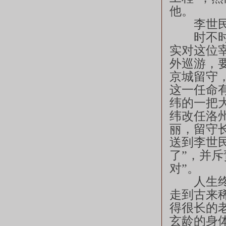
他。
李世民
时不时要
实对这位
外巡游，
京城留守
这一任命
纬的一把
纬改任洛
丽，留守
送到李世
了”，并
对”。
人生终是
走到古来
得很长的
玄龄的身