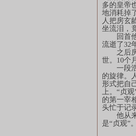
多的皇帝
地消耗掉
人把房玄
坐流泪，
回首他们
流逝了32
之后房玄
世。10
一段浩浩
的旋律。
形式把自
上。“贞
的第一宰
头忙于记
他从来都
是“贞观”