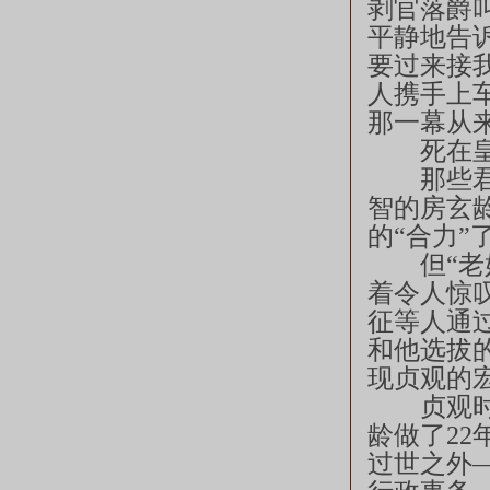
剥官落爵
平静地告
要过来接
人携手上
那一幕从
死在皇
那些君臣
智的房玄
的“合力”
但“老好
着令人惊
征等人通
和他选拔
现贞观的
贞观时代
龄做了2
过世之外