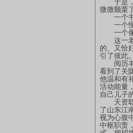
于是，当
微微颤栗
一个书卷
一个慢条
一个像
这一老一
的、又恰
引了彼此
阅历丰富
看到了关
他温和有
活动能量
自己儿子
天资聪颖
了山东江
视为心腹
中枢职责