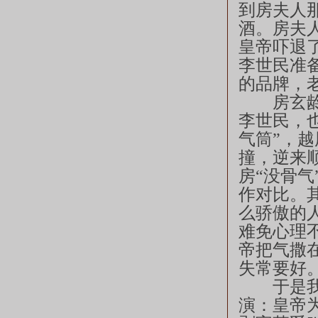
到房夫人
酒。房夫
皇帝吓退
李世民准
的品牌，
房玄龄还
李世民，
气筒”，
撞，逆来
房“没骨
作对比。
么骄傲的
难免心理
帝把气撒
失常要好
于是我们
演：皇帝