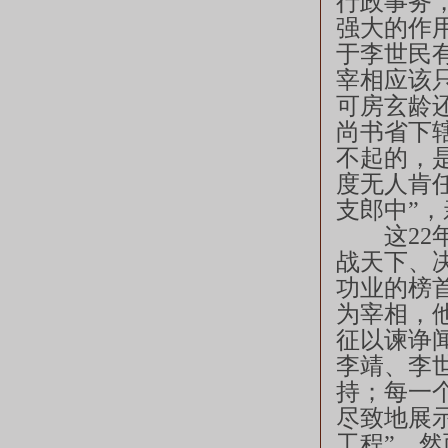
行政事务
强大的作
于李世民
宰相应该
可房玄龄还
尚书省下
不起的，
度无人肯
支郎中”
这22年
战天下、
功业的榜
为宰相，
征以谏诤
李靖、李
持；每一
尽致地展
工程”，