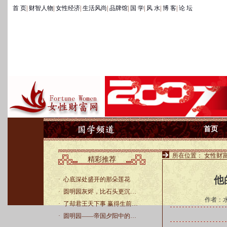
首 页
|
财智人物
|
女性经济
|
生活风尚
|
品牌馆
|
国 学
|
风 水
|
博 客
|
论 坛
首页
所在位置：
女性财
精彩推荐
他
·
心底深处盛开的那朵莲花
·
圆明园灰烬，比石头更沉…
作者：
·
了却君王天下事 赢得生前…
·
圆明园——帝国夕阳中的…