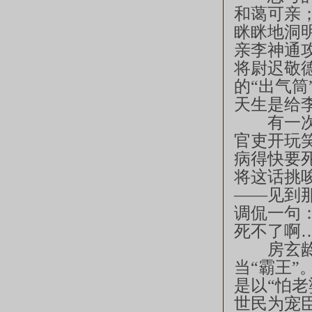
和蔼可亲
眯眯地洞
亲李神通
将尉迟敬
的“出气
天生是给
有一次房
官吏开玩
病得快要
将这话挑
——见到
调侃一句
死不了啊…
房玄龄对
当“霸王
是以“怕
世民为宠