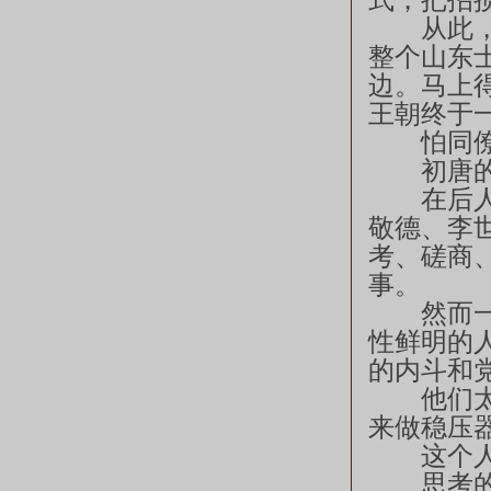
式，把招
从此，不
整个山东
边。马上
王朝终于
怕同僚
初唐的
在后人看
敬德、李
考、磋商
事。
然而一个
性鲜明的
的内斗和
他们太需
来做稳压
这个人
思考的时