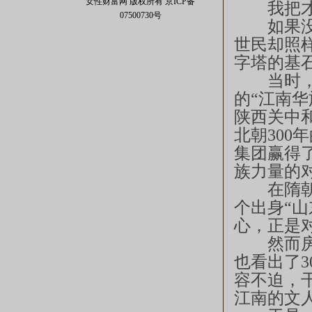
女性财富网 版权所有
京ICP备
我把才
07500730号
如果没有
世民却照
字塔的基
当时，社
的“江南华
陕西关中
北朝300
集团赢得
族力量的
在隋朝短
个出身“山
心，正是
然而房玄
也看出了
容不迫，
江南的文