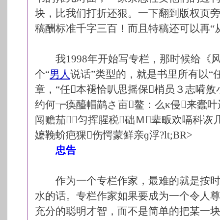
块，比我们打折还狠。一下翻到版权页旁
稿酬标准千字三百！而且特稿还可以再“
我1998年开始写专栏，那时候给《
个“
男人
说话”类型的，就是书里所有以“
章，“任本褪恰叭思摇保梢员３志嗬
约何┮痪醯帽鹋さ亩鳌：么κ侵来蠹叶
闯赡茄匀挥腥税础Ｍ辈畈欢嗝科诙
嬷鞔蚧疤猓伤愕蒙鲜亲ɡ浮?lt;BR>
忠告
作为一个专栏作家，最难的就是按时
水的话。专栏作家如果要成为一个令人
充分的聪明才智，而不是简单的把某一