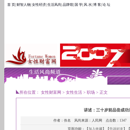
首 页
|
财智人物
|
女性经济
|
生活风尚
|
品牌馆
|
国 学
|
风 水
|
博 客
|
论 坛
所在位置：
女性财富网
>
女性生活
>
职场
> 正文
讲述：三十岁前品尝成功
作者：佚名 风尚来源：人民网 点击数：
1347
页面功能：【
加入收藏
】【
告诉好友
】