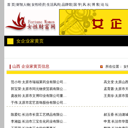
首 页
|
财智人物
|
女性经济
|
生活风尚
|
品牌馆
|
国 学
|
风 水
|
博 客
|
论 坛
女企业家黄页
山西 企业家黄页信息
所在位置：
女
范小玲:太原市瑞福莱药业有限公司…
高文变:太原山
郭宝荣:太原市同元物资贸易有限公…
孟育轰:太原市
庞改转:太原市文博印业有限公司董…
王美珍:太原市
于伟:太原市宏艺首饰股份有限公司…
陈爱红:长治市长雷工艺绣品有限公…
郝玉香:长治潞
李湘益:长治市三宝生化药业有限公…
申竟:长治市华