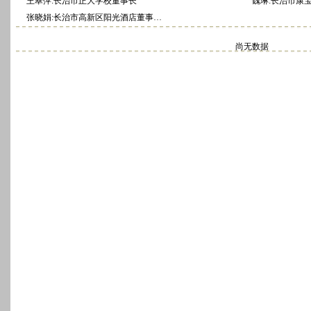
王翠萍:长治市正大学校董事长
魏琳:长治市康
张晓娟:长治市高新区阳光酒店董事…
尚无数据