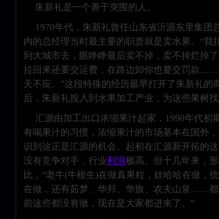
朱新礼是一个善于突围的人。
1970年代，朱新礼曾任山东省沂源东里集团
内的总经理当时最主要的职责就是卖水果。“我
到大城市去，眼睁睁最后卖不掉，卖不掉烂掉了
拉回来还要交运费，在路边卸你也要交罚款……
天不应。”这段特殊的经历最早打开了朱新礼的商
后，朱新礼投入到水果加工产业，为这些果树找
汇源由加工出口浓缩果汁起家，1990年代初
有喝果汁的习惯，浓缩果汁的市场基本在国外，
识到这正是汇源的机会。起初在汇源新开拓的这
没有竞争对手，行业
利润
极高。但十几年来，形
比，“老牛(牛根生)在做真果粒，娃哈哈在做，
在做，还有茹梦、华邦、华旗、农夫山泉……都
前这些都没有做，现在是大家都进来了。”