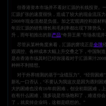
但香港资本市场并不看好汇源的长线投资。
汇源扩张的速度很快，造成了较大的现金流压力—
2008年现金流都是负值。加之宏观调控和原材料
年后汇源的销售增长和毛利率都出现下降势头，
升，而年初推出的新
产品
“奇异王果”市场表现
尽管从某种角度来看，汇源的窘境正是
全球
观调控、各种成本大幅上升交叠之下，中国制造
是在香港市场其时已经弥漫着对于汇源果汁200
种种不利猜想。
对于外界猜测的基于“业绩压力”、“经营困难
新礼一口否认，“不要认为我这次是因为遇到困
大的困难也没有16年前困难，创业初期困难，
在有什么困难，顶多说是市场饱和了，难道你会
了，就卖掉企业吗，这都是瞎想的。”