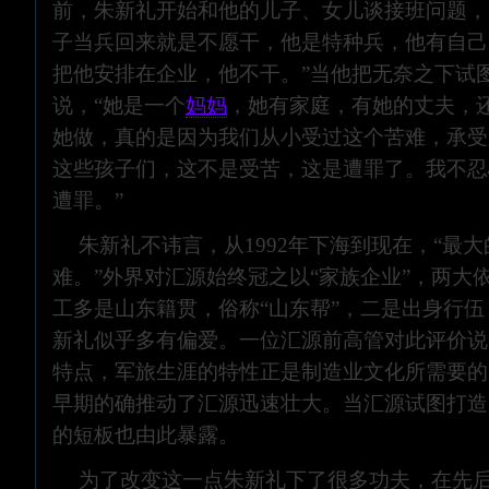
前，朱新礼开始和他的儿子、女儿谈接班问题，
子当兵回来就是不愿干，他是特种兵，他有自己
把他安排在企业，他不干。”当他把无奈之下试
说，“她是一个
妈妈
，她有家庭，有她的丈夫，
她做，真的是因为我们从小受过这个苦难，承受
这些孩子们，这不是受苦，这是遭罪了。我不忍
遭罪。”
朱新礼不讳言，从1992年下海到现在，“最
难。”外界对汇源始终冠之以“家族企业”，两大
工多是山东籍贯，俗称“山东帮”，二是出身行
新礼似乎多有偏爱。一位汇源前高管对此评价说
特点，军旅生涯的特性正是制造业文化所需要的
早期的确推动了汇源迅速壮大。当汇源试图打造
的短板也由此暴露。
为了改变这一点朱新礼下了很多功夫，在先