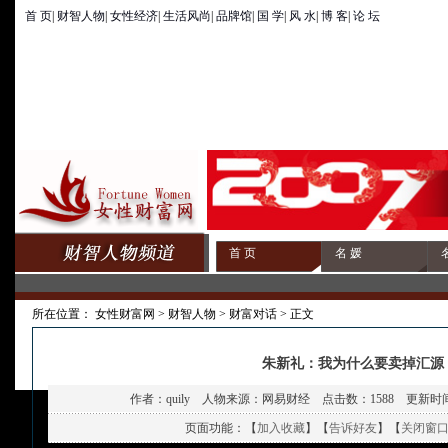
首 页
|
财智人物
|
女性经济
|
生活风尚
|
品牌馆
|
国 学
|
风 水
|
博 客
|
论 坛
首 页
名 媛
所在位置：
女性财富网
>
财智人物
>
财富对话
> 正文
朱新礼：我为什么要卖掉汇源
作者：quily 人物来源：网易财经 点击数：
1588 更新时间：
页面功能：【
加入收藏
】【
告诉好友
】【
关闭窗