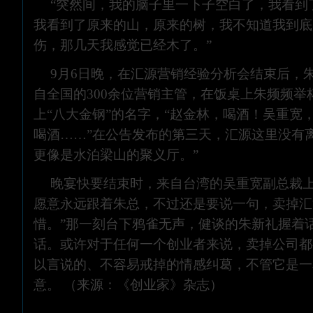
“突然间，我的脑子里一下子空白了，我看到
我看到了原来的山，原来的树，我不知道我到底
伤，那几天我感觉已经木了。”
9月6日晚，在汇源营销经验分析会结束后，
自全国的300余位营销主管，在饭桌上朱频频举
上“八大金钢”的名字，“赵金林，喝酒！吴重宽
喝酒……”在公告发布的第三天，汇源这里没有
更像是水泊梁山的聚义厅。”
晚宴快要结束时，来自台湾的吴重宽副总裁上
愿意永远跟着朱总，不过还是要说一句，卖掉汇
惜。”那一刻台下鸦雀无声，健谈的朱新礼握着
话。或许对于任何一个创业者来说，卖掉公司都
以言说的、不容易戒掉的情感纠葛，不管它是一
意。 （来源：《创业家》杂志）