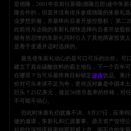
是德隆，2001年在前往新疆(德隆总部)途中朱
隆合作的，但是并没有排斥参观德隆的朱新礼迅
业梦想折服，并最终向后者开放控股权； 第二
此前排斥达能的朱新礼很快选择向后者开放股权
能有所忌惮的朱新礼同时引入了其他两家投资人
是善于变通并适时选择的。
最先使朱新礼动心的是可口可乐的出价。可
建立了其在碳酸饮料的霸主地位，下一个百年可
在哪里？当可乐最终将目标锁定
健康
饮品、果汁
价对可乐来讲不足为奇，更何况对象是中国本土
巨头？25亿美元，接近50倍市盈率的价格，对
不可能不动心。
但此时朱新礼仍犹豫不决。8月27日，应美
健的邀请，朱新礼和汇源董事、鼎天资产管理公
起前往深圳庆祝美特斯邦威上市。闲不住的朱新