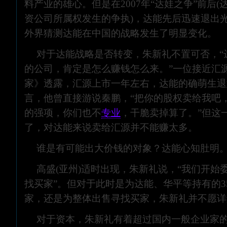
料产业的雄心。但是在2007年“达娃之争”前后
资公司所属权发生的争执)，达能先后迅速退出
外界猜测达能在中国的战略发生了明显变化。
对于达能战略是否转变，朱新礼不置可否，“
的公司，肯定是怎么赚钱怎么来。”一位接近汇
家》透露，汇源上市一年左右，达能的确萌生退
言，他曾直接游说秦鹏，“把你的股权卖给我吧
的强项，你们也不
专业
，干脆卖掉算了。”但这
了，对达能来说卖给汇源并不能赚太多。
谁是有可能出大价钱的对象？达能心知肚明
高盛(亚州)适时出现，朱新礼说，“我们开始
找买家”。但对于此时是为达能、华平等持有的3
家，还是为整体出售寻找买家，朱新礼并不愿详
对于资本，朱新礼有着超过国内一般企业家