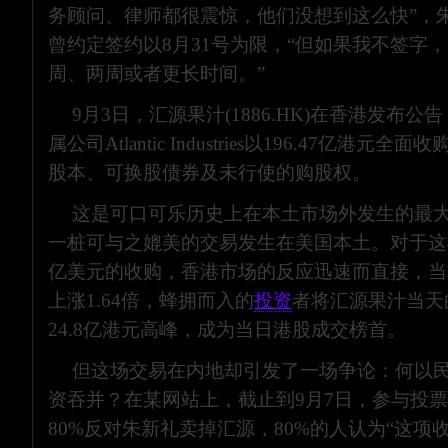
务顾问、律师都很震惊，他们没想到这么快”，
曾约定签约以8月31号为限，“但如果我不签字
周、两周或者更长时间。”
9月3日，汇源果汁(1886.HK)在香港发布
属公司Atlantic Industries以196.47亿港元
股本、可换股债券及未行使的购股权。
这是可口可乐历史上在本土市场外发生的最
一桩可与之媲美的交易发生在美国本土。对于这
亿美元的收购，香港市场的反应迅速而直接，当
上涨1.64倍，蜂拥而入的
投资
者将汇源果汁当天
24.8亿港元高峰，成为当日港股成交榜首。
但这场交易在内地却引发了一场争论：何以
资吞并？在某网站上，截止到9月7日，参与投票
80%反对朱新礼卖掉汇源，80%的人认为“这项