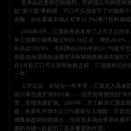
竞争由此变得空前激烈，而跨国公司的优势
款“美汁源”果粒橙，可口可乐就攻下了中国果汁市
份额，步步紧逼市场占有率10.3%(果汁饮料领
2008年4月，汇源在香港发布了上市之后的第
年汇源果汁销售额达到26.56亿元，增长28.6%
长高达188.9%，毛利率由2006年的32.7%提升至2
但是这份漂亮的业绩并没有将挽救香港市场对汇
在9月初可口可乐宣布收购之前，汇源股价已经较
一半。
上市以后，在短短一年半里，汇源进入高速
由11家迅速扩张到33家——这里面有很强的“朱
资，实现快速扩张。2001年，为了解决汇源发
题，朱新礼不惜出让51%股权引入德隆，尽管
德隆崩盘前惊险跳出，但在很多场合朱新礼都不
源的关键一跃起到了至关重要的作用。