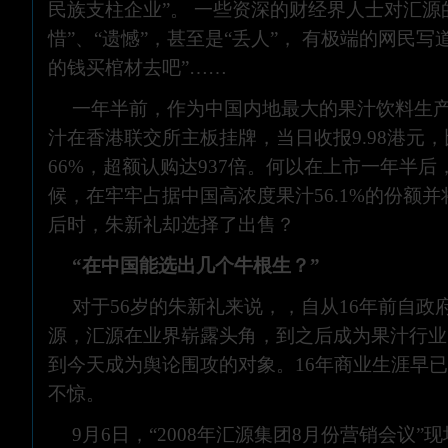
民族支柱企业”。 一些资深的财经界人士对汇源
惜”、“遗憾”，甚至是“丢人”， 有极端的网民写
的钱买棺材去吧”……
一年半前，作为中国内地最大的果汁饮料生
汁在香港联交所主板挂牌，当日收报9.98港元
66%，超额认购达937倍。何以在上市一年半
候，在牢牢占据中国高浓度果汁56.1%的份额
后时，朱新礼却选择了出售？
“在中国能选出几个牛根生？”
对于56岁的朱新礼来说，，自从16年前自政
源，汇源在业界崭露头角，到之后成为果汁行业
到今天成为舆论围攻的对象。16年商业生涯早
不惊。
9月6日，“2008年汇源集团8月份营销会议”