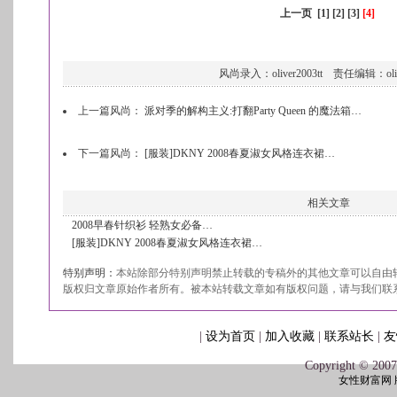
上一页
[1]
[2]
[3]
[4]
风尚录入：oliver2003tt 责任编辑：olive
上一篇风尚：
派对季的解构主义:打翻Party Queen 的魔法箱…
下一篇风尚：
[服装]DKNY 2008春夏淑女风格连衣裙…
相关文章
2008早春针织衫 轻熟女必备…
[服装]DKNY 2008春夏淑女风格连衣裙…
特别声明：
本站除部分特别声明禁止转载的专稿外的其他文章可以自由
版权归文章原始作者所有。被本站转载文章如有版权问题，请与我们联系
|
设为首页
|
加入收藏
|
联系站长
|
友
Copyright © 2007
女性财富网