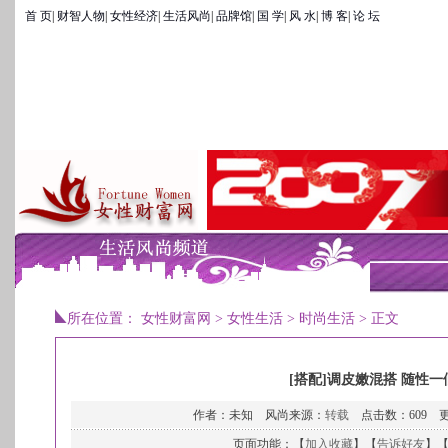
首 页
|
财智人物
|
女性经济
|
生活风尚
|
品牌馆
|
国 学
|
风 水
|
博 客
|
论 坛
所在位置：
女性财富网
>
女性生活
>
时尚生活
> 正文
[搭配]调皮嫩混搭 随性一
作者：未知 风尚来源：
转载
点击数：
609 更
页面功能：【
加入收藏
】【
告诉好友
】