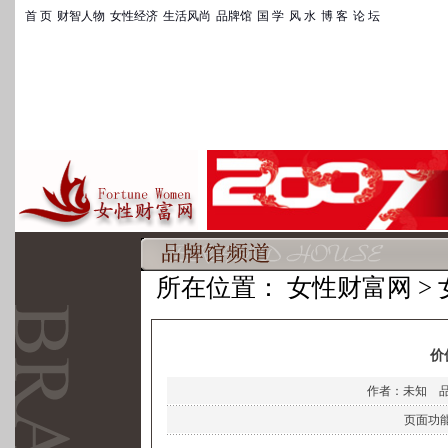
首 页
|
财智人物
|
女性经济
|
生活风尚
|
品牌馆
|
国 学
|
风 水
|
博 客
|
论 坛
所在位置：
女性财富网
>
价
作者：未知 
页面功