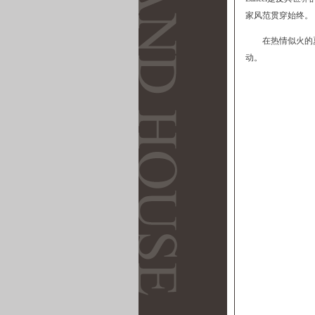
家风范贯穿始终。
在热情似火的
动。