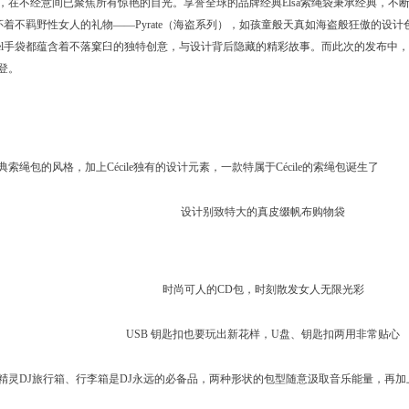
，在不经意间已聚焦所有惊艳的目光。享誉全球的品牌经典Elsa索绳袋秉承经典，不
所有怀着不羁野性女人的礼物——Pyrate（海盗系列），如孩童般天真如海盗般狂傲的
el手袋都蕴含着不落窠臼的独特创意，与设计背后隐藏的精彩故事。而此次的发布中，Lancel
登。
ncel经典索绳包的风格，加上Cécile独有的设计元素，一款特属于Cécile的索绳包诞生了
设计别致特大的真皮缀帆布购物袋
时尚可人的CD包，时刻散发女人无限光彩
USB 钥匙扣也要玩出新花样，U盘、钥匙扣两用非常贴心
精灵DJ旅行箱、行李箱是DJ永远的必备品，两种形状的包型随意汲取音乐能量，再