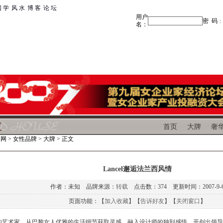
 学
|
风 水
|
博 客
|
论 坛
首页
大牌
奢
富网
>
女性品牌
>
大牌
> 正文
Lancel邂逅法兰西风情
作者：未知 品牌来源：
转载
点击数：
374 更新时间：2007-9-
页面功能：【
加入收藏
】【
告诉好友
】【
关闭窗口
】
具世界的艺术家，从巴黎女人优雅的生活细节获取灵感，融入设计师的独到感悟，开创出领