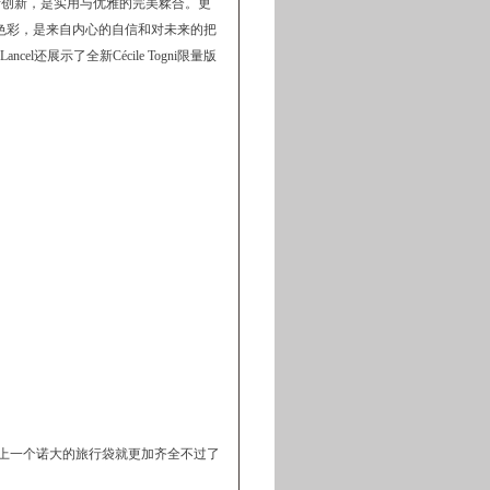
断创新，是实用与优雅的完美糅合。更
设计色彩，是来自内心的自信和对未来的把
还展示了全新Cécile Togni限量版
加上一个诺大的旅行袋就更加齐全不过了