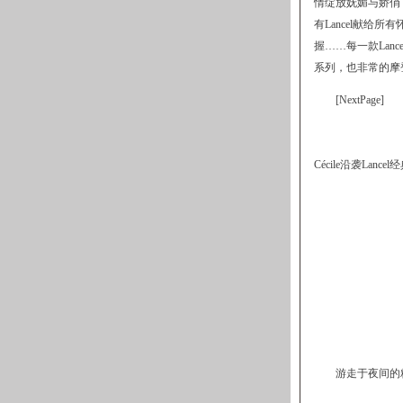
情绽放妩媚与娇俏
有Lancel献给
握……每一款Lanc
系列，也非常的摩
[NextPage]
Cécile沿袭La
游走于夜间的