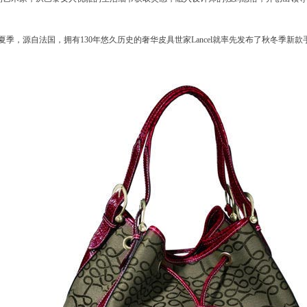
夏季，源自法国，拥有130年悠久历史的奢华皮具世家Lancel就率先发布了秋冬季新