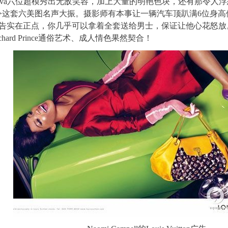
Vodianova六位超模秀出无敌笑容，加上大量的明艳色块，还有那令
令这套六美图名声大振。摄影师有本事让一辆汽车顶趴满6位身
告实在正点，你几乎可以拿着全套送给男士，保证让他心花怒放
hard Prince通俗艺术、成人情色果然契合！