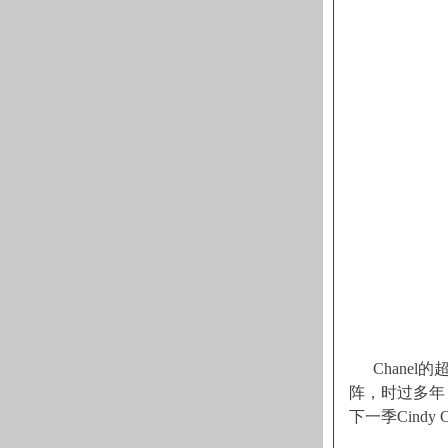
Chanel
阵，时过多年，
下一季Cindy