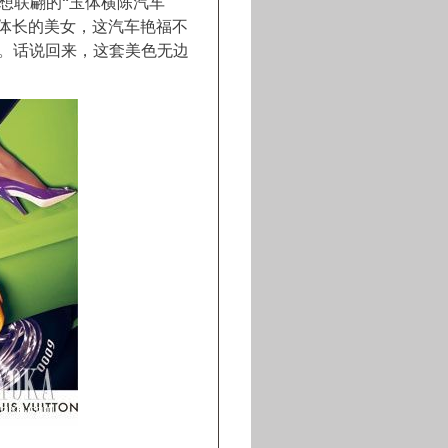
人浮想联翩的“玉体横陈汽车
高体长的美女，这汽车艳福不
。话说回来，这套美色无边