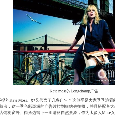
Kate moss的Longchamp广告
提的Kate Moss。她又代言了几多广告？这似乎是大家季季追看的焦
戴者，这一季
色彩
斑斓的广告片拉到纽约去拍摄，并且
搭配
各大著
店铺橱窗外、街角边留下一组清丽自然景象，作为太多人Muse