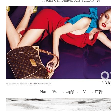
Naomi Campell的Louis Vuitton广告
Natalia Vodianova的Louis Vuitton广告