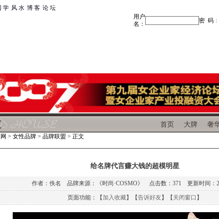
 学
|
风 水
|
博 客
|
论 坛
首页
大牌
奢
富网
>
女性品牌
>
品牌联盟
> 正文
给名牌代言赚大钱的超模明星
作者：佚名 品牌来源：《时尚·COSMO》 点击数：
371 更新时间：200
页面功能：【
加入收藏
】【
告诉好友
】【
关闭窗口
】