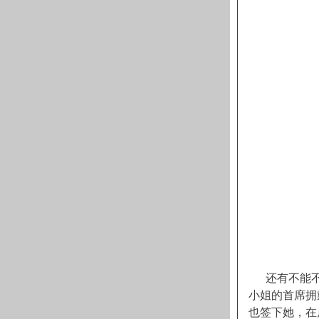
还有不能不
小姐的首席拥
也签下她，在