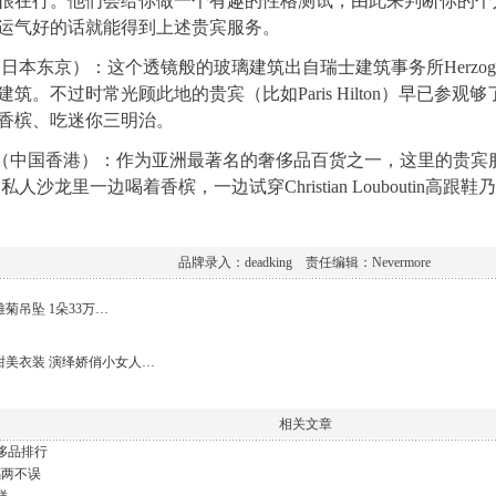
很在行。他们会给你做一个有趣的性格测试，由此来判断你的个
运气好的话就能得到上述贵宾服务。
a（日本东京）：这个透镜般的玻璃建筑出自瑞士建筑事务所Herzog& d
筑。不过时常光顾此地的贵宾（比如Paris Hilton）早已参
香槟、吃迷你三明治。
yce（中国香港）：作为亚洲最著名的奢侈品百货之一，这里的贵
的私人沙龙里一边喝着香槟，一边试穿Christian Louboutin
品牌录入：deadking 责任编辑：Nevermore
雏菊吊坠 1朵33万…
甜美衣装 演绎娇俏小女人…
相关文章
侈品排行
感两不误