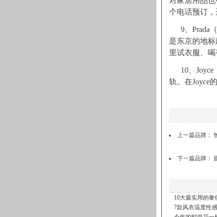
对家居用品也
个电话预订，
9、Prad
是东京的地标建
里试衣服、喝
10、Jo
轨。在Joyce
上一篇品牌：
下一篇品牌：
10大最实用的奢
7款风衣温度性