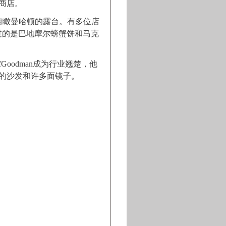
商店。
有可俯瞰曼哈顿的露台。有多位店
错过的是巴地摩尔螃蟹饼和马克
rfGoodman成为行业翘楚，他
的沙发和许多面镜子。