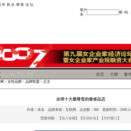
 学
|
风 水
|
博 客
|
论 坛
首页
大牌
奢
富网
>
女性品牌
>
品牌联盟
> 正文
全球十大最尊贵的奢侈品店
作者：佚名 品牌来源：互联网 点击数：
980 更新时间：2008-4-
页面功能：【
加入收藏
】【
告诉好友
】【
关闭窗口
】