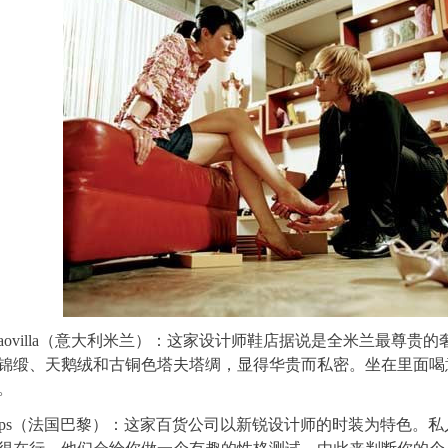
e Caovilla（意大利米兰）：这家设计师鞋店据说是全米兰最尊
锦缎、天鹅绒和古铜色塔夫塔绸，显得华贵而私密。坐在里面喝意式咖
。
ntemps（法国巴黎）：这家百货公司以新锐设计师的时装为特色