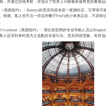
购，并通过实地考察，评选出了世界上10家服务最尊贵的奢侈品
neys（美国纽约）：Barneys的贵宾间原本是一家婚纱店，它带
、倒酒。客人也可点一些店内餐厅Fred’s的小食来品尝，不容
。
dorf Goodman（美国纽约）：堪比造型师的专业导购人员让Bergdo
客人还没到来时就为之选配好全套行头。贵宾间很宽敞，有舒适