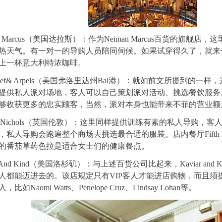
an Marcus（美国达拉斯）：作为Neiman Marcus百货的旗
热天气。有一对一的导购人员陪同伺候。如果试穿得久了，就来
上一杯意大利特浓咖啡。
Cleef& Arpels（美国弗洛里达州Bal港）：就如前文所提到的一样，这家V
提供私人派对场地，客人可以自己策划派对活动、挑选餐饮服务
够收获更多的忠实顾客，当然，派对本身也能带来不菲的营业额
vey Nichols（英国伦敦）：这里同样提供训练有素的私人导购
私人导购会跑遍整个商场去挑选最合适的服装。店内餐厅Fifth F
的番茄草药色拉是适合女士们的健康餐点。
ar And Kind（美国洛杉矶）：与上述百货公司比起来，Kaviar an
人都能迈进去的。该店规定只有VIP客人才能进店购物，而且须
Naomi Watts、Penelope Cruz、Lindsay Lohan等。