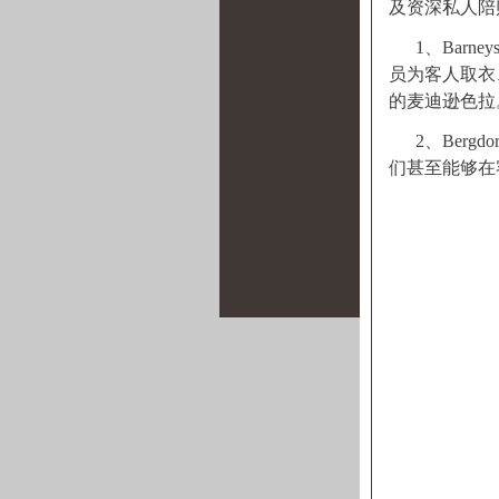
及资深私人陪
1、Bar
员为客人取衣
的麦迪逊色拉
2、Berg
们甚至能够在