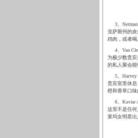
3、Neim
克萨斯州的炎
鸡肉，或者喝
4、Van 
为极少数贵宾
的私人聚会能
5、Har
贵宾室里休息，
橙和香草口味
6、Kavi
这里不是任何
莱坞女明星出入，比如