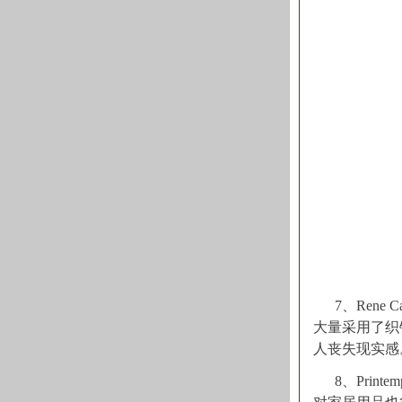
7、Ren
大量采用了织
人丧失现实感
8、Pri