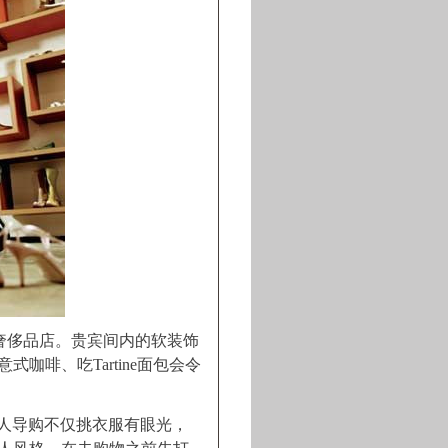
贵的奢侈品店。贵宾间内的软装饰
啡、吃Tartine面包会令
。私人导购不仅挑衣服有眼光，